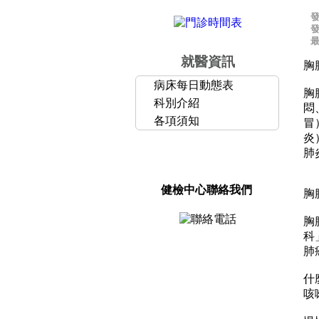
就醫資訊
胸
病床每日動態表
胸
科別介紹
悶
各項須知
冒
炎
肺
健檢中心聯絡我們
胸
胸
科
肺
什
咳