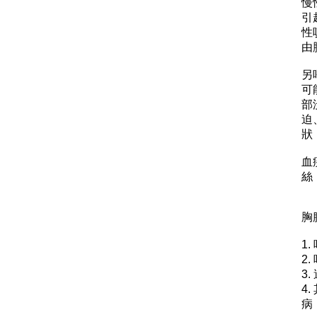
慢
引
性
由
另
可
部
迫
狀
血
絲
胸
1
2
3
4
病