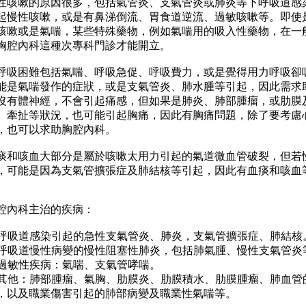
性咳嗽的原因很多，包括氣管炎、支氣管炎或肺炎等下呼吸道感
起慢性咳嗽，或是有鼻涕倒流、胃食道逆流、過敏咳嗽等。即使
咳嗽或是氣喘，某些特殊藥物，例如氣喘用的吸入性藥物，在一
胸腔內科這種次專科門診才能開立。
呼吸困難包括氣喘、呼吸急促、呼吸費力，或是覺得用力呼吸卻
能是氣喘發作的症狀，或是支氣管炎、肺水腫等引起，因此需求
沒有體神經，不會引起痛感，但如果是肺炎、肺部腫瘤，或肋膜
、牽扯等狀況，也可能引起胸痛，因此有胸痛問題，除了要考慮
，也可以求助胸腔內科。
痰和咳血大部分是屬於咳嗽太用力引起的氣道微血管破裂，但若
，可能是因為支氣管擴張症及肺結核等引起，因此有血痰和咳血
腔內科主治的疾病：
. 呼吸道感染引起的急性支氣管炎、肺炎，支氣管擴張症、肺結核
. 呼吸道慢性病變的慢性阻塞性肺炎，包括肺氣腫、慢性支氣管炎
. 過敏性疾病：氣喘、支氣管哮喘。
. 其他：肺部腫瘤、氣胸、肋膜炎、肋膜積水、肋膜腫瘤、肺血
，以及職業傷害引起的肺部病變及職業性氣喘等。