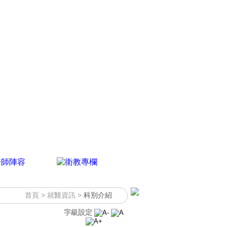
首頁
> 就醫資訊 >
科別介紹
字級設定