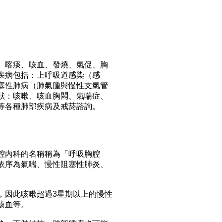
、喀痰、咳血、發燒、氣促、胸
疾病包括：上呼吸道感染（感
塞性肺病（肺氣腫與慢性支氣管
狀：咳嗽、咳血胸悶、氣喘症、
等各種肺部疾病及戒菸諮詢。
腔內科的名稱稱為「呼吸胸腔
依序為氣喘、慢性阻塞性肺炎、
，因此咳嗽超過3星期以上的慢性
咳血等。