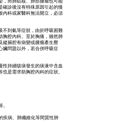
染，而肺結核、肺部腫瘤也可能
是確診後沒有特殊原因引起的慢
般內科或家醫科無法開立，必須
吸不到氣等症狀，由於呼吸困難
助胸腔內科。至於胸痛，雖然肺
及縱膈腔有病變或腫瘤產生壓
心臟問題以外，若合併呼吸症
慢性持續咳痰發生的痰液中含血
等也是需求助胸腔內科的症狀。
。
等。
管的疾病、肺纖維化等間質性肺